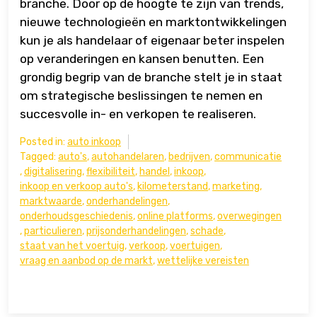
branche. Door op de hoogte te zijn van trends,
nieuwe technologieën en marktontwikkelingen
kun je als handelaar of eigenaar beter inspelen
op veranderingen en kansen benutten. Een
grondig begrip van de branche stelt je in staat
om strategische beslissingen te nemen en
succesvolle in- en verkopen te realiseren.
Posted in:
auto inkoop
Tagged:
auto's
,
autohandelaren
,
bedrijven
,
communicatie
,
digitalisering
,
flexibiliteit
,
handel
,
inkoop
,
inkoop en verkoop auto's
,
kilometerstand
,
marketing
,
marktwaarde
,
onderhandelingen
,
onderhoudsgeschiedenis
,
online platforms
,
overwegingen
,
particulieren
,
prijsonderhandelingen
,
schade
,
staat van het voertuig
,
verkoop
,
voertuigen
,
vraag en aanbod op de markt
,
wettelijke vereisten