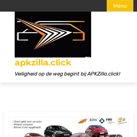
Menu
Naar
de
inhoud
gaan
apkzilla.click
Veiligheid op de weg begint bij APKZilla.click!