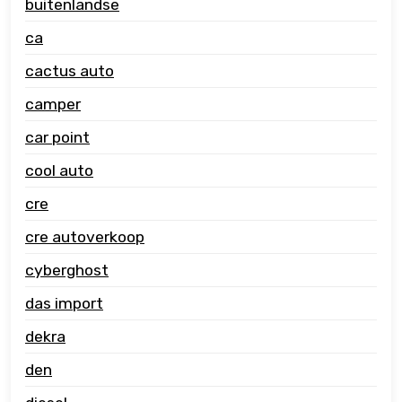
buitenlandse
ca
cactus auto
camper
car point
cool auto
cre
cre autoverkoop
cyberghost
das import
dekra
den