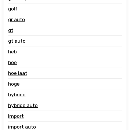
golf
gr auto
gt
gt auto
heb
hoe
hoe laat
hoge
hybride
hybride auto
import
import auto