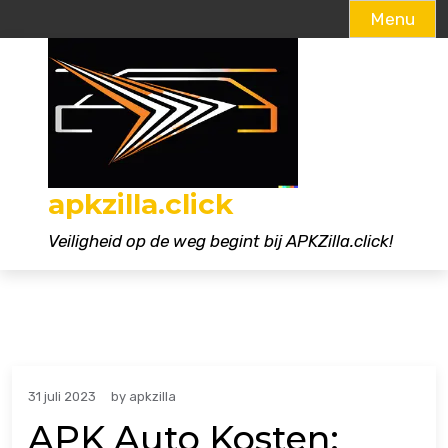
Menu
Naar
de
inhoud
gaan
apkzilla.click
Veiligheid op de weg begint bij APKZilla.click!
31 juli 2023
by
apkzilla
APK Auto Kosten: