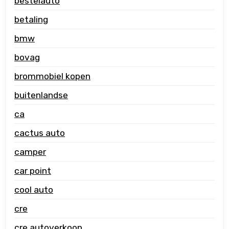
bestelauto
betaling
bmw
bovag
brommobiel kopen
buitenlandse
ca
cactus auto
camper
car point
cool auto
cre
cre autoverkoop