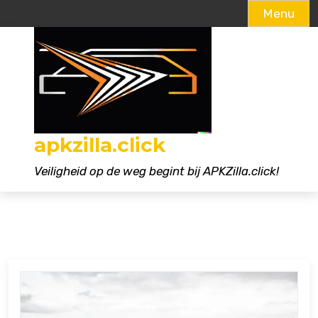
Menu
Naar
de
inhoud
gaan
apkzilla.click
Veiligheid op de weg begint bij APKZilla.click!