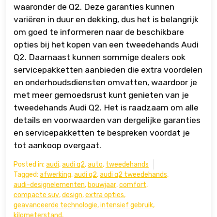
waaronder de Q2. Deze garanties kunnen
variëren in duur en dekking, dus het is belangrijk
om goed te informeren naar de beschikbare
opties bij het kopen van een tweedehands Audi
Q2. Daarnaast kunnen sommige dealers ook
servicepakketten aanbieden die extra voordelen
en onderhoudsdiensten omvatten, waardoor je
met meer gemoedsrust kunt genieten van je
tweedehands Audi Q2. Het is raadzaam om alle
details en voorwaarden van dergelijke garanties
en servicepakketten te bespreken voordat je
tot aankoop overgaat.
Posted in:
audi
,
audi q2
,
auto
,
tweedehands
Tagged:
afwerking
,
audi q2
,
audi q2 tweedehands
,
audi-designelementen
,
bouwjaar
,
comfort
,
compacte suv
,
design
,
extra opties
,
geavanceerde technologie
,
intensief gebruik
,
kilometerstand
,