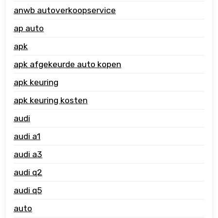
anwb autoverkoopservice
ap auto
apk
apk afgekeurde auto kopen
apk keuring
apk keuring kosten
audi
audi a1
audi a3
audi q2
audi q5
auto