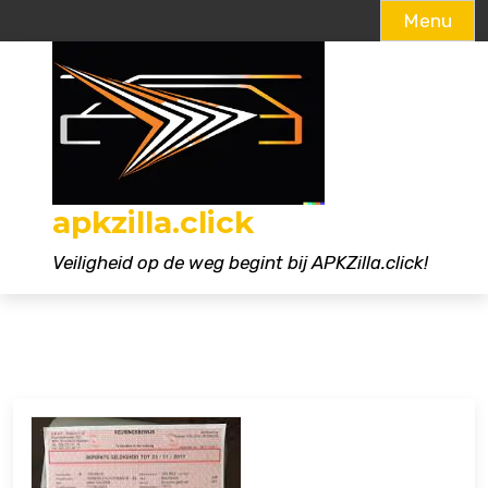
Menu
Naar
de
inhoud
gaan
apkzilla.click
Veiligheid op de weg begint bij APKZilla.click!