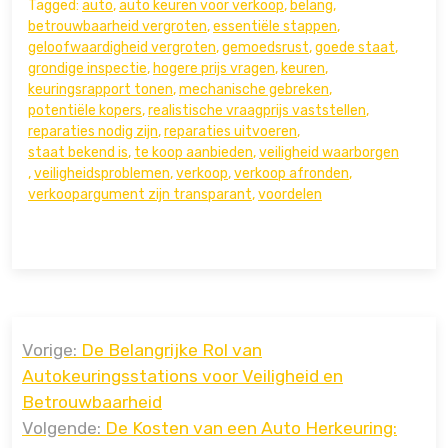
Tagged:
auto
,
auto keuren voor verkoop
,
belang
,
betrouwbaarheid vergroten
,
essentiële stappen
,
geloofwaardigheid vergroten
,
gemoedsrust
,
goede staat
,
grondige inspectie
,
hogere prijs vragen
,
keuren
,
keuringsrapport tonen
,
mechanische gebreken
,
potentiële kopers
,
realistische vraagprijs vaststellen
,
reparaties nodig zijn
,
reparaties uitvoeren
,
staat bekend is
,
te koop aanbieden
,
veiligheid waarborgen
,
veiligheidsproblemen
,
verkoop
,
verkoop afronden
,
verkoopargument zijn transparant
,
voordelen
Bericht
Vorige:
De Belangrijke Rol van
navigatie
Autokeuringsstations voor Veiligheid en
Betrouwbaarheid
Volgende:
De Kosten van een Auto Herkeuring: