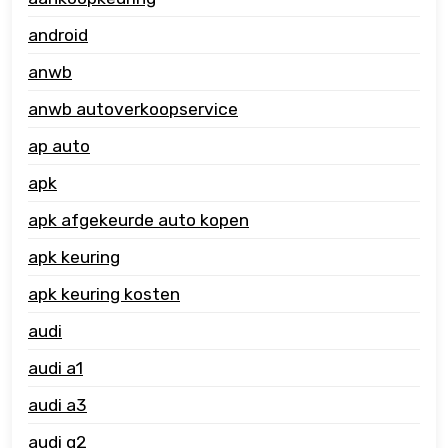
android
anwb
anwb autoverkoopservice
ap auto
apk
apk afgekeurde auto kopen
apk keuring
apk keuring kosten
audi
audi a1
audi a3
audi q2