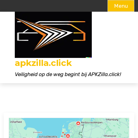
Menu
Naar
de
inhoud
gaan
apkzilla.click
Veiligheid op de weg begint bij APKZilla.click!