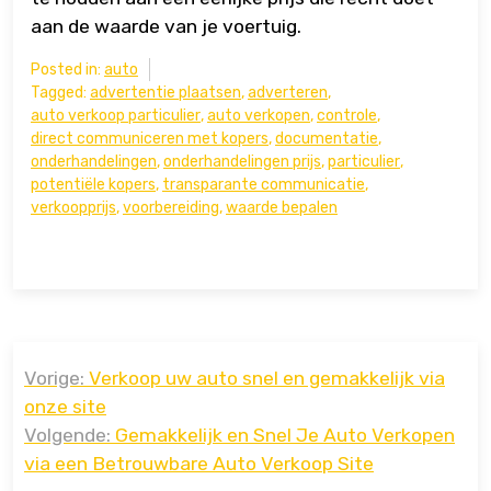
aan de waarde van je voertuig.
Posted in:
auto
Tagged:
advertentie plaatsen
,
adverteren
,
auto verkoop particulier
,
auto verkopen
,
controle
,
direct communiceren met kopers
,
documentatie
,
onderhandelingen
,
onderhandelingen prijs
,
particulier
,
potentiële kopers
,
transparante communicatie
,
verkoopprijs
,
voorbereiding
,
waarde bepalen
Bericht
Vorige:
Verkoop uw auto snel en gemakkelijk via
navigatie
onze site
Volgende:
Gemakkelijk en Snel Je Auto Verkopen
via een Betrouwbare Auto Verkoop Site