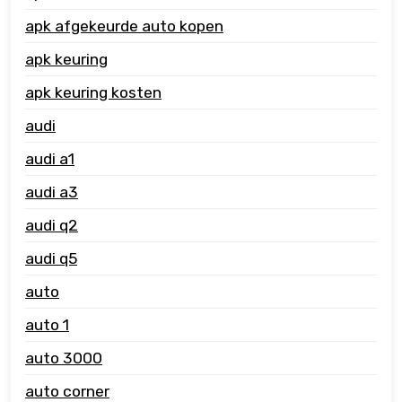
apk afgekeurde auto kopen
apk keuring
apk keuring kosten
audi
audi a1
audi a3
audi q2
audi q5
auto
auto 1
auto 3000
auto corner