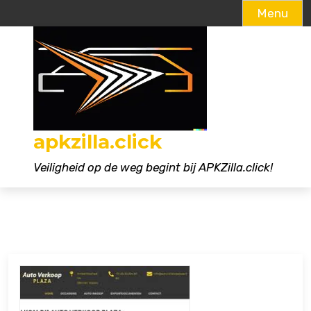
Menu
Naar
de
inhoud
gaan
apkzilla.click
Veiligheid op de weg begint bij APKZilla.click!