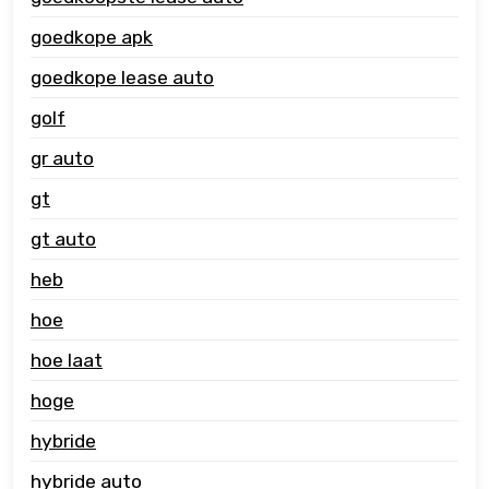
goedkope apk
goedkope lease auto
golf
gr auto
gt
gt auto
heb
hoe
hoe laat
hoge
hybride
hybride auto