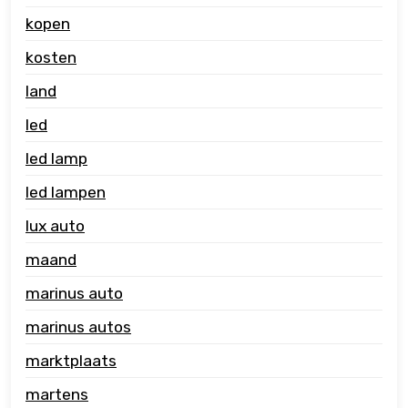
kopen
kosten
land
led
led lamp
led lampen
lux auto
maand
marinus auto
marinus autos
marktplaats
martens