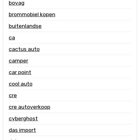
bovag
brommobiel kopen
buitenlandse
ca
cactus auto
camper
car point
cool auto
cre
cre autoverkoop
cyberghost
das import