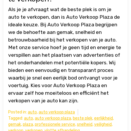
Als je je afvraagt wat de beste plek is om je
auto te verkopen, dan is Auto Verkoop Plaza de
ideale keuze. Bij Auto Verkoop Plaza begrijpen
we de behoefte aan gemak, snelheid en
betrouwbaarheid bij het verkopen van je auto.
Met onze service hoef je geen tijd en energie te
verspillen aan het plaatsen van advertenties of
het onderhandelen met potentiële kopers. Wij
bieden een eenvoudig en transparant proces
waarbij je snel een eerlijk bod ontvangt voor je
voertuig. Kies voor Auto Verkoop Plaza en
ervaar zelf hoe moeiteloos en efficiënt het
verkopen van je auto kan zijn.
Posted in:
auto
,
auto verkoop plaza
Tagged:
auto
,
auto verkoop plaza
,
beste plek
,
eerlijkheid
,
gemak
,
plaza
,
professionele service
,
snelheid
,
veiligheid
,
verkoop
,
verkopen
,
vlotte afhandeling