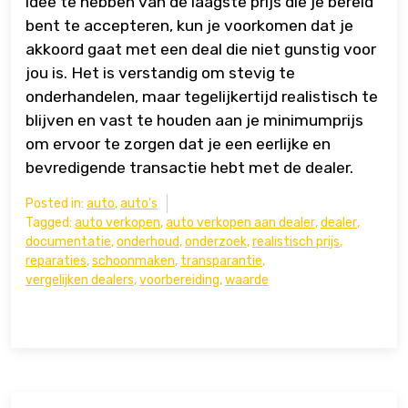
idee te hebben van de laagste prijs die je bereid
bent te accepteren, kun je voorkomen dat je
akkoord gaat met een deal die niet gunstig voor
jou is. Het is verstandig om stevig te
onderhandelen, maar tegelijkertijd realistisch te
blijven en vast te houden aan je minimumprijs
om ervoor te zorgen dat je een eerlijke en
bevredigende transactie hebt met de dealer.
Posted in:
auto
,
auto's
Tagged:
auto verkopen
,
auto verkopen aan dealer
,
dealer
,
documentatie
,
onderhoud
,
onderzoek
,
realistisch prijs
,
reparaties
,
schoonmaken
,
transparantie
,
vergelijken dealers
,
voorbereiding
,
waarde
Bericht