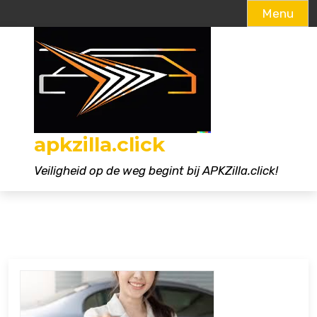
Menu
Naar
de
inhoud
gaan
apkzilla.click
Veiligheid op de weg begint bij APKZilla.click!