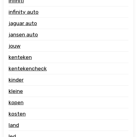
infiniti
infinity auto
jaguar auto
jansen auto
jouw
kenteken
kentekencheck
kinder
kleine
kopen
kosten
land
led