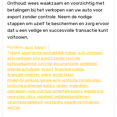
Onthoud: wees waakzaam en voorzichtig met
betalingen bij het verkopen van uw auto voor
export zonder controle. Neem de nodige
stappen om uzelf te beschermen en zorg ervoor
dat u een veilige en succesvolle transactie kunt
voltooien.
Posted in:
auto
,
export
Tagged:
advertentie aantrekkelijk maken
,
auto verkopen
,
auto verkopen voor export zonder controle
,
betrouwbaarheid
,
controle
,
documentatie
,
eerlijkheid
,
erkende autodealer
,
export
,
financieel nadelig
,
financiële verliezen
,
gebre
,
goede staat
,
inruilen bij aankoop nieuwe auto
,
juridische complicaties
,
juridische problemen
,
kopers
,
landen
,
onderdelen
,
opknappen
,
oude voertuig
,
potentiële kopers
,
regelgeving
,
reparaties
,
risico
,
veiligheid
,
veiligheidsproblemen
,
verantwoordelijkheid
,
verstandig
,
waarde verminderen
,
wetten