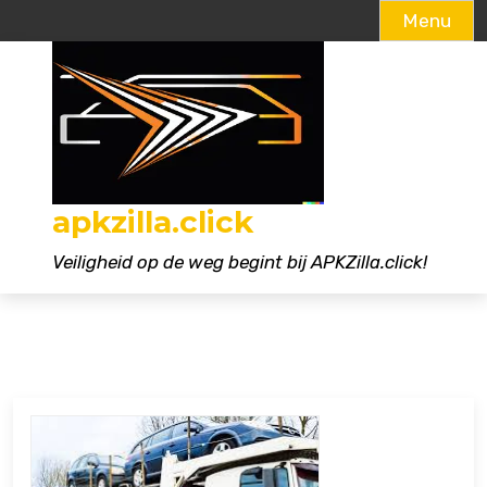
Menu
Naar
de
inhoud
gaan
apkzilla.click
Veiligheid op de weg begint bij APKZilla.click!