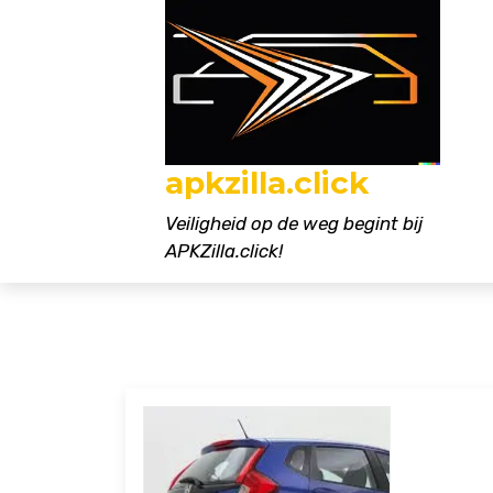
Naar
de
inhoud
gaan
apkzilla.click
Veiligheid op de weg begint bij
APKZilla.click!