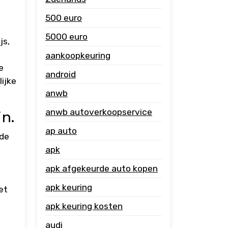
500 euro
5000 euro
js,
aankoopkeuring
e
android
lijke
anwb
anwb autoverkoopservice
n.
ap auto
 de
apk
apk afgekeurde auto kopen
apk keuring
et
apk keuring kosten
audi