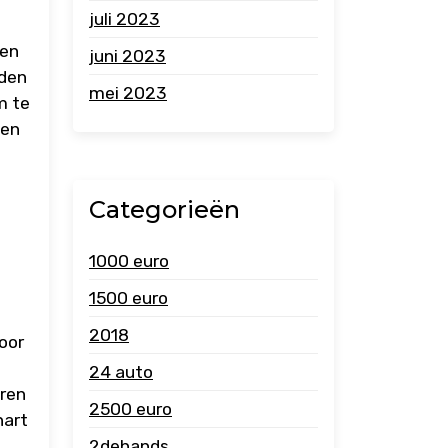
juli 2023
ken
juni 2023
iden
mei 2023
m te
ken
Categorieën
1000 euro
1500 euro
2018
oor
24 auto
eren
2500 euro
hart
2dehands