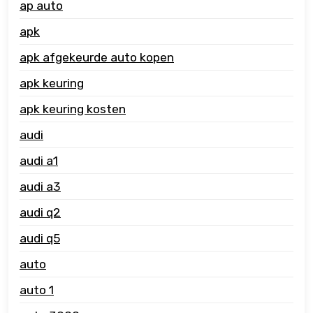
ap auto
apk
apk afgekeurde auto kopen
apk keuring
apk keuring kosten
audi
audi a1
audi a3
audi q2
audi q5
auto
auto 1