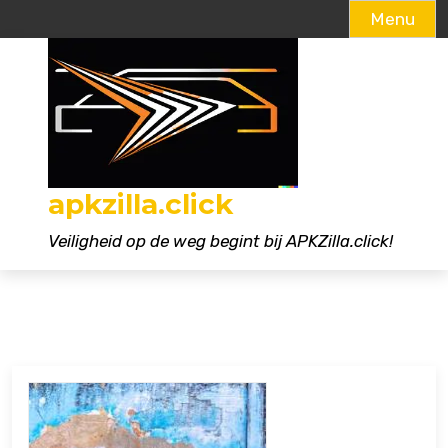
Menu
Naar
de
inhoud
gaan
apkzilla.click
Veiligheid op de weg begint bij APKZilla.click!