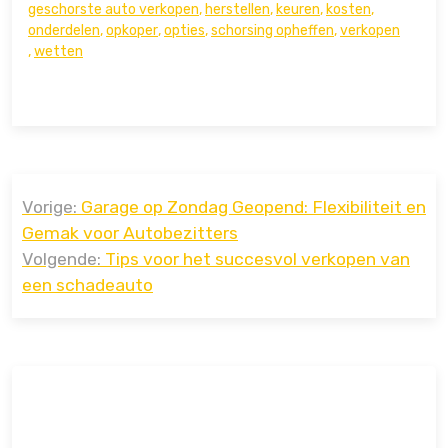
geschorste auto verkopen
,
herstellen
,
keuren
,
kosten
,
onderdelen
,
opkoper
,
opties
,
schorsing opheffen
,
verkopen
,
wetten
Bericht
Vorige:
Garage op Zondag Geopend: Flexibiliteit en
navigatie
Gemak voor Autobezitters
Volgende:
Tips voor het succesvol verkopen van
een schadeauto