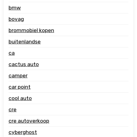
bmw
bovag
brommobiel kopen
buitenlandse
ca
cactus auto
camper
car point
cool auto
cre
cre autoverkoop
cyberghost