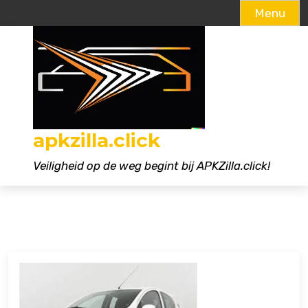
Menu
Naar
de
inhoud
gaan
apkzilla.click
Veiligheid op de weg begint bij APKZilla.click!