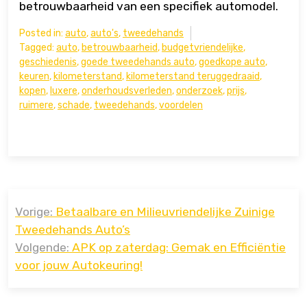
betrouwbaarheid van een specifiek automodel.
Posted in:
auto
,
auto's
,
tweedehands
Tagged:
auto
,
betrouwbaarheid
,
budgetvriendelijke
,
geschiedenis
,
goede tweedehands auto
,
goedkope auto
,
keuren
,
kilometerstand
,
kilometerstand teruggedraaid
,
kopen
,
luxere
,
onderhoudsverleden
,
onderzoek
,
prijs
,
ruimere
,
schade
,
tweedehands
,
voordelen
Bericht
Vorige:
Betaalbare en Milieuvriendelijke Zuinige
navigatie
Tweedehands Auto’s
Volgende:
APK op zaterdag: Gemak en Efficiëntie
voor jouw Autokeuring!