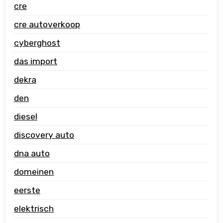
cre
cre autoverkoop
cyberghost
das import
dekra
den
diesel
discovery auto
dna auto
domeinen
eerste
elektrisch