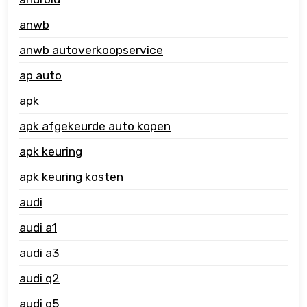
anwb
anwb autoverkoopservice
ap auto
apk
apk afgekeurde auto kopen
apk keuring
apk keuring kosten
audi
audi a1
audi a3
audi q2
audi q5