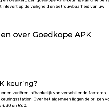
 en kwaliteit. Een goedkope APK-keuring kan u helpen 
t inlevert op de veiligheid en betrouwbaarheid van uw
agen over Goedkope APK
PK keuring?
nnen variëren, afhankelijk van verschillende factoren,
t keuringsstation. Over het algemeen liggen de prijzen v
de €30 en €60.