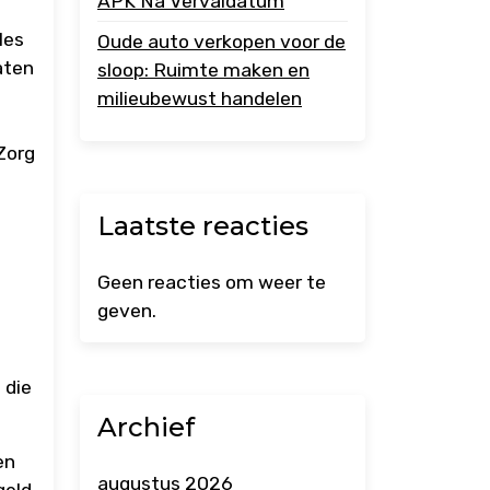
APK Na Vervaldatum
les
Oude auto verkopen voor de
aten
sloop: Ruimte maken en
milieubewust handelen
Zorg
s
Laatste reacties
Geen reacties om weer te
geven.
 die
Archief
en
augustus 2026