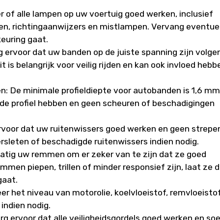
er of alle lampen op uw voertuig goed werken, inclusief
en, richtingaanwijzers en mistlampen. Vervang eventue
euring gaat.
 ervoor dat uw banden op de juiste spanning zijn volge
t is belangrijk voor veilig rijden en kan ook invloed hebb
en: De minimale profieldiepte voor autobanden is 1,6 mm
de profiel hebben en geen scheuren of beschadigingen
ervoor dat uw ruitenwissers goed werken en geen strepe
rsleten of beschadigde ruitenwissers indien nodig.
atig uw remmen om er zeker van te zijn dat ze goed
mmen piepen, trillen of minder responsief zijn, laat ze 
gaat.
eer het niveau van motorolie, koelvloeistof, remvloeisto
 indien nodig.
org ervoor dat alle veiligheidsgordels goed werken en so