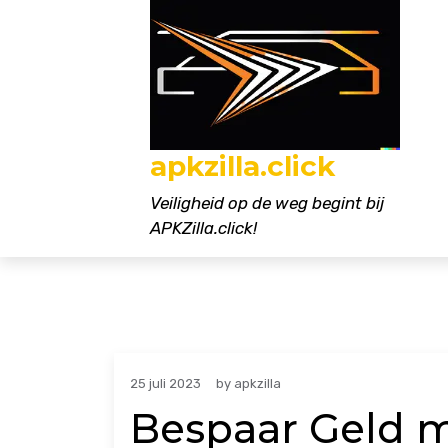
Naar
de
inhoud
gaan
apkzilla.click
Veiligheid op de weg begint bij
APKZilla.click!
25 juli 2023
by
apkzilla
Bespaar Geld 