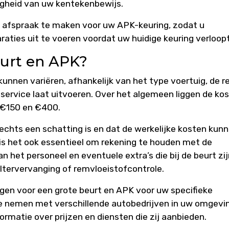
igheid van uw kentekenbewijs.
een afspraak te maken voor uw APK-keuring, zodat u
aties uit te voeren voordat uw huidige keuring verloopt
eurt en APK?
unnen variëren, afhankelijk van het type voertuig, de r
 service laat uitvoeren. Over het algemeen liggen de ko
 €150 en €400.
slechts een schatting is en dat de werkelijke kosten kun
en is het ook essentieel om rekening te houden met de
an het personeel en eventuele extra’s die bij de beurt zi
filtervervanging of remvloeistofcontrole.
gen voor een grote beurt en APK voor uw specifieke
te nemen met verschillende autobedrijven in uw omgevi
ormatie over prijzen en diensten die zij aanbieden.