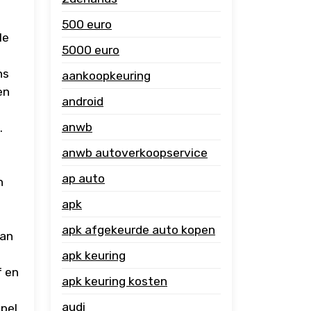
500 euro
le
5000 euro
ns
aankoopkeuring
en
android
anwb
.
anwb autoverkoopservice
ap auto
n
apk
apk afgekeurde auto kopen
dan
apk keuring
f en
apk keuring kosten
audi
epel