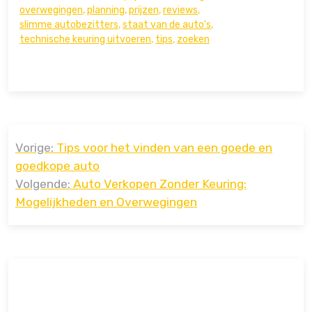
overwegingen
,
planning
,
prijzen
,
reviews
,
slimme autobezitters
,
staat van de auto's
,
technische keuring uitvoeren
,
tips
,
zoeken
Bericht
Vorige:
Tips voor het vinden van een goede en
navigatie
goedkope auto
Volgende:
Auto Verkopen Zonder Keuring:
Mogelijkheden en Overwegingen