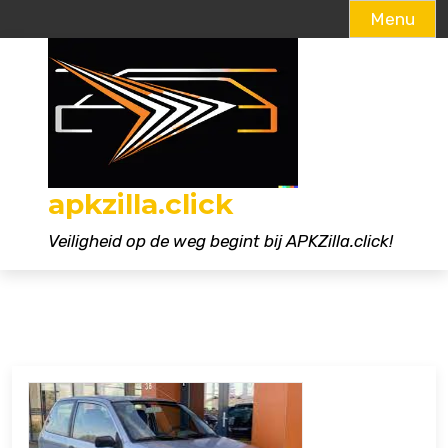
Menu
Naar
de
inhoud
gaan
apkzilla.click
Veiligheid op de weg begint bij APKZilla.click!