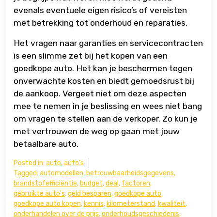
evenals eventuele eigen risico’s of vereisten
met betrekking tot onderhoud en reparaties.
Het vragen naar garanties en servicecontracten
is een slimme zet bij het kopen van een
goedkope auto. Het kan je beschermen tegen
onverwachte kosten en biedt gemoedsrust bij
de aankoop. Vergeet niet om deze aspecten
mee te nemen in je beslissing en wees niet bang
om vragen te stellen aan de verkoper. Zo kun je
met vertrouwen de weg op gaan met jouw
betaalbare auto.
Posted in:
auto
,
auto's
Tagged:
automodellen
,
betrouwbaarheidsgegevens
,
brandstofefficiëntie
,
budget
,
deal
,
factoren
,
gebruikte auto's
,
geld besparen
,
goedkope auto
,
goedkope auto kopen
,
kennis
,
kilometerstand
,
kwaliteit
,
onderhandelen over de prijs
,
onderhoudsgeschiedenis
,