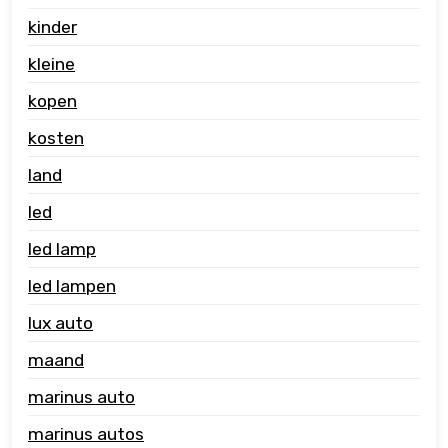
kinder
kleine
kopen
kosten
land
led
led lamp
led lampen
lux auto
maand
marinus auto
marinus autos