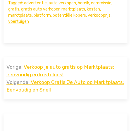
Tagged:
advertentie
,
auto verkopen
,
bereik
,
commissie
,
gratis
,
gratis auto verkopen marktplaats
,
kosten
,
marktplaats
,
platform
,
potentiële kopers
,
verkoopprijs
,
voertuigen
Bericht
Vorige:
Verkoop je auto gratis op Marktplaats:
navigatie
eenvoudig en kosteloos!
Volgende:
Verkoop Gratis Je Auto op Marktplaats:
Eenvoudig en Snel!