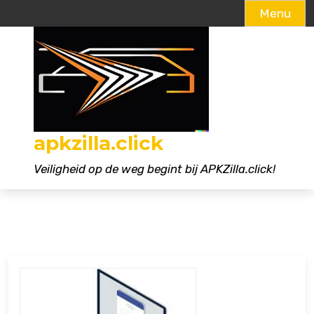
Menu
Naar
de
inhoud
gaan
apkzilla.click
Veiligheid op de weg begint bij APKZilla.click!