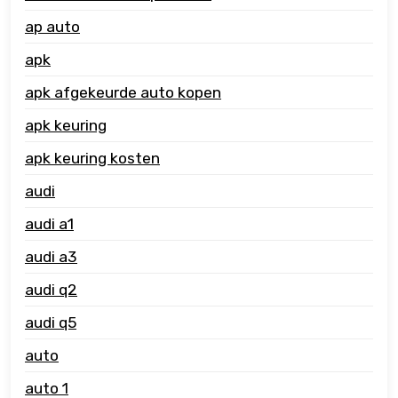
ap auto
apk
apk afgekeurde auto kopen
apk keuring
apk keuring kosten
audi
audi a1
audi a3
audi q2
audi q5
auto
auto 1