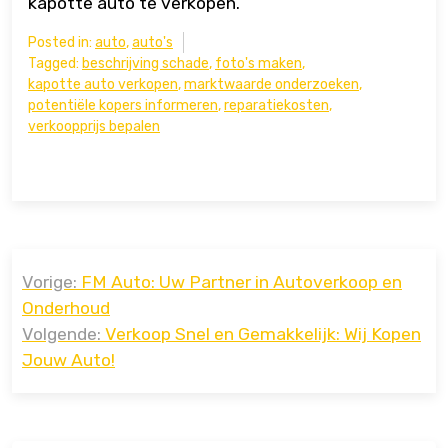
kapotte auto te verkopen.
Posted in:
auto
,
auto's
Tagged:
beschrijving schade
,
foto's maken
,
kapotte auto verkopen
,
marktwaarde onderzoeken
,
potentiële kopers informeren
,
reparatiekosten
,
verkoopprijs bepalen
Bericht
Vorige:
FM Auto: Uw Partner in Autoverkoop en
navigatie
Onderhoud
Volgende:
Verkoop Snel en Gemakkelijk: Wij Kopen
Jouw Auto!