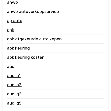
anwb
anwb autoverkoopservice
ap auto
apk
apk afgekeurde auto kopen
apk keuring
apk keuring kosten
audi
audi a1
audi a3
audi q2
audi q5