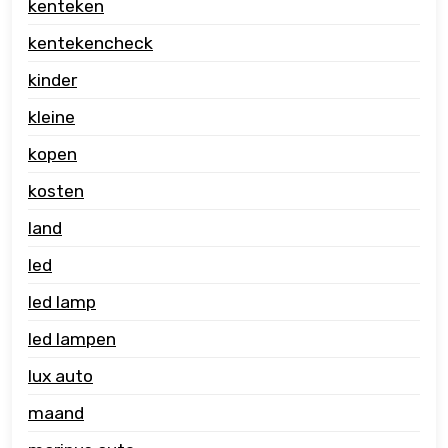
kenteken
kentekencheck
kinder
kleine
kopen
kosten
land
led
led lamp
led lampen
lux auto
maand