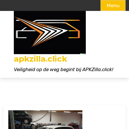
Menu
Naar
de
inhoud
gaan
apkzilla.click
Veiligheid op de weg begint bij APKZilla.click!