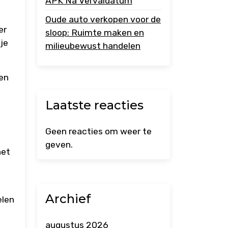
APK Na Vervaldatum
Oude auto verkopen voor de
er
sloop: Ruimte maken en
je
milieubewust handelen
Een
e
Laatste reacties
Geen reacties om weer te
geven.
het
Archief
elen
augustus 2026