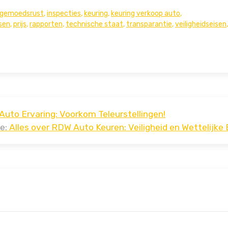
gemoedsrust
,
inspecties
,
keuring
,
keuring verkoop auto
,
isen
,
prijs
,
rapporten
,
technische staat
,
transparantie
,
veiligheidseisen
,
uto Ervaring: Voorkom Teleurstellingen!
e:
Alles over RDW Auto Keuren: Veiligheid en Wettelijke 