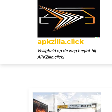
Naar
de
inhoud
gaan
apkzilla.click
Veiligheid op de weg begint bij
APKZilla.click!