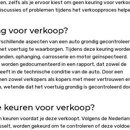
n, zelfs als je ervoor kiest om geen keuring voor verko
 discussies of problemen tijdens het verkoopproces help
ng voor verkoop?
rschillende aspecten van een auto grondig gecontrolee
 het voertuig te waarborgen. Tijdens deze keuring worde
anden, ophanging, carrosserie en motor geïnspecteerd.
 worden gedocumenteerd in een rapport, dat zowel de
geeft in de technische conditie van de auto. Door een
unnen zowel verkopers als kopers met meer vertrouwen e
 wetende dat het voertuig grondig is gecontroleerd do
te keuren voor verkoop?
ten keuren voordat je deze verkoopt. Volgens de Nederla
sselt, worden gekeurd om te controleren of deze voldoe