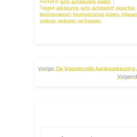
Posted in:
auto
,
autokeuring
,
wagen
Tagged:
apk keuring
,
auto
,
autobedrijf
,
expertise
,
keuringsrapport
,
keuringsstation
,
kopers
,
milieue
verkoop
,
verkopen
,
vertrouwen
Bericht
Vorige:
De Waardevolle Aankoopkeuring A
navigatie
Volgend