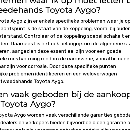
blemen waar ik op moet letten b
eedehands Toyota Aygo?
ta Aygo zijn er enkele specifieke problemen waar je o
htspunt is de staat van de koppeling, vooral bij oude
terstand. Controleer of de koppeling soepel schakelt e
ijden. Daarnaast is het ook belangrijk om de algemene s
eren, aangezien deze essentieel zijn voor een goede
ele roestvorming rondom de carrosserie, vooral bij oude
r zijn voor corrosie. Door deze specifieke punten
lijke problemen identificeren en een weloverwogen
n tweedehands Toyota Aygo.
en vaak geboden bij de aankoo
 Toyota Aygo?
oyota Aygo worden vaak verschillende garanties gebod
ealers en verkopers bieden bijvoorbeeld een garantie 