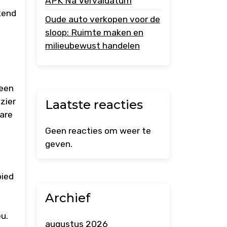
APK Na Vervaldatum
kend
Oude auto verkopen voor de
sloop: Ruimte maken en
milieubewust handelen
 een
zier
Laatste reacties
bare
Geen reacties om weer te
geven.
bied
Archief
eu.
augustus 2026