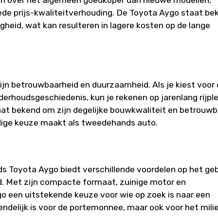
jn over het algemeen goedkoper dan nieuwe modellen,
ede prijs-kwaliteitverhouding. De Toyota Aygo staat be
heid, wat kan resulteren in lagere kosten op de lange
jn betrouwbaarheid en duurzaamheid. Als je kiest voor
houdsgeschiedenis, kun je rekenen op jarenlang rijple
aat bekend om zijn degelijke bouwkwaliteit en betrouw
dige keuze maakt als tweedehands auto.
 Toyota Aygo biedt verschillende voordelen op het ge
. Met zijn compacte formaat, zuinige motor en
o een uitstekende keuze voor wie op zoek is naar een
iendelijk is voor de portemonnee, maar ook voor het mili