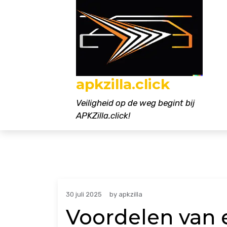
Naar
de
inhoud
gaan
apkzilla.click
Veiligheid op de weg begint bij
APKZilla.click!
30 juli 2025
by
apkzilla
Voordelen van