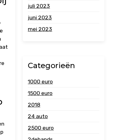
ij
juli 2023
juni 2023
p
mei 2023
re
n
taat
re
Categorieën
1000 euro
1500 euro
p
2018
24 auto
en
2500 euro
op
2dehands