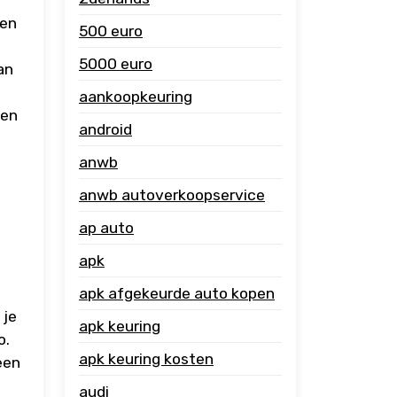
n
den
500 euro
5000 euro
an
aankoopkeuring
wen
android
anwb
anwb autoverkoopservice
ap auto
apk
apk afgekeurde auto kopen
 je
apk keuring
o.
apk keuring kosten
een
audi