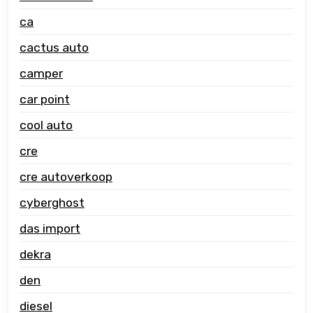
ca
cactus auto
camper
car point
cool auto
cre
cre autoverkoop
cyberghost
das import
dekra
den
diesel