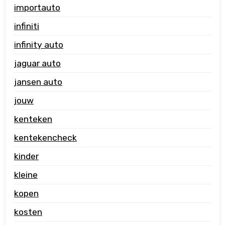
importauto
infiniti
infinity auto
jaguar auto
jansen auto
jouw
kenteken
kentekencheck
kinder
kleine
kopen
kosten