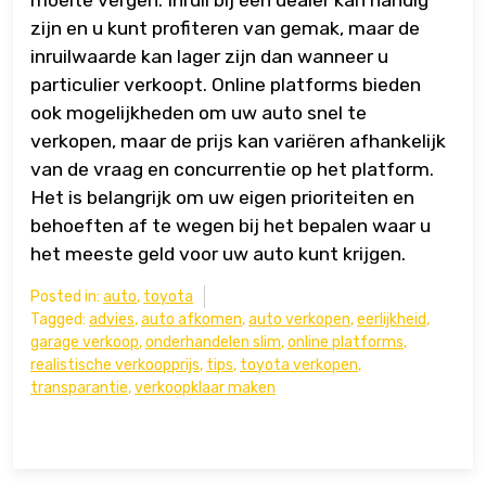
zijn en u kunt profiteren van gemak, maar de
inruilwaarde kan lager zijn dan wanneer u
particulier verkoopt. Online platforms bieden
ook mogelijkheden om uw auto snel te
verkopen, maar de prijs kan variëren afhankelijk
van de vraag en concurrentie op het platform.
Het is belangrijk om uw eigen prioriteiten en
behoeften af te wegen bij het bepalen waar u
het meeste geld voor uw auto kunt krijgen.
Posted in:
auto
,
toyota
Tagged:
advies
,
auto afkomen
,
auto verkopen
,
eerlijkheid
,
garage verkoop
,
onderhandelen slim
,
online platforms
,
realistische verkoopprijs
,
tips
,
toyota verkopen
,
transparantie
,
verkoopklaar maken