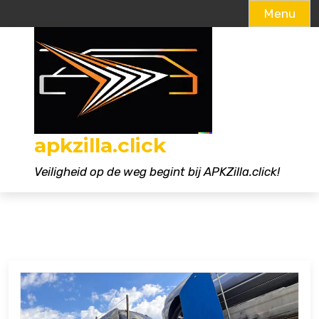
Menu
Naar
de
inhoud
gaan
apkzilla.click
Veiligheid op de weg begint bij APKZilla.click!