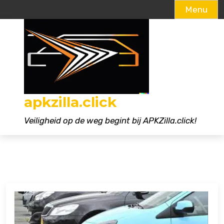
Menu
Naar
de
inhoud
gaan
apkzilla.click
Veiligheid op de weg begint bij APKZilla.click!