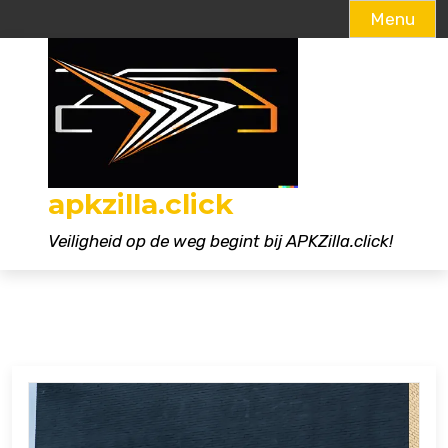
Menu
Naar
de
inhoud
gaan
apkzilla.click
Veiligheid op de weg begint bij APKZilla.click!