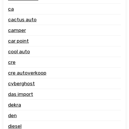
ca
cactus auto
camper
car point
cool auto
cre
cre autoverkoop
cyberghost
das import
dekra
den
diesel