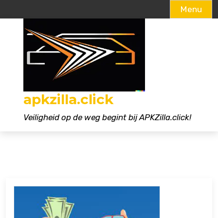
Menu
Naar
de
inhoud
gaan
apkzilla.click
Veiligheid op de weg begint bij APKZilla.click!