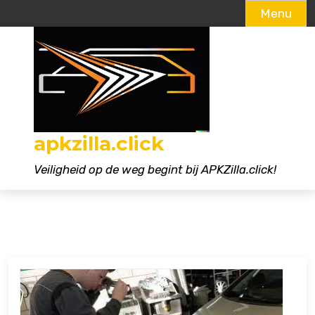
Menu
Naar
de
inhoud
gaan
apkzilla.click
Veiligheid op de weg begint bij APKZilla.click!