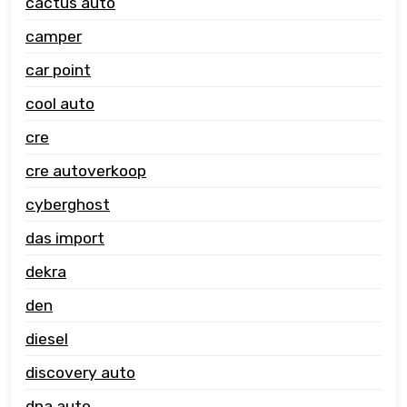
cactus auto
camper
car point
cool auto
cre
cre autoverkoop
cyberghost
das import
dekra
den
diesel
discovery auto
dna auto