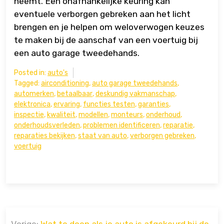
neemt. Een onafhankelijke keuring kan
eventuele verborgen gebreken aan het licht
brengen en je helpen om weloverwogen keuzes
te maken bij de aanschaf van een voertuig bij
een auto garage tweedehands.
Posted in:
auto's
Tagged:
airconditioning
,
auto garage tweedehands
,
automerken
,
betaalbaar
,
deskundig vakmanschap
,
elektronica
,
ervaring
,
functies testen
,
garanties
,
inspectie
,
kwaliteit
,
modellen
,
monteurs
,
onderhoud
,
onderhoudsverleden
,
problemen identificeren
,
reparatie
,
reparaties bekijken
,
staat van auto
,
verborgen gebreken
,
voertuig
Bericht