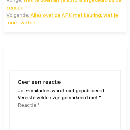
Vorige:
Wat te doen als je auto is afgekeurd bij de
navigatie
keuring
Volgende:
Alles over de APK met keuring: Wat je
moet weten
Geef een reactie
Je e-mailadres wordt niet gepubliceerd.
Vereiste velden zijn gemarkeerd met
*
Reactie
*