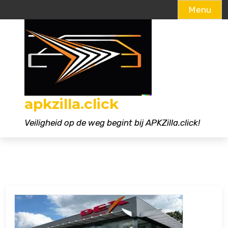
Menu
Naar
de
inhoud
gaan
apkzilla.click
Veiligheid op de weg begint bij APKZilla.click!