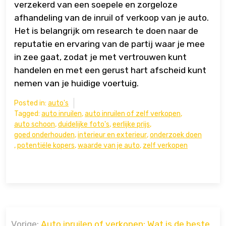
verzekerd van een soepele en zorgeloze
afhandeling van de inruil of verkoop van je auto.
Het is belangrijk om research te doen naar de
reputatie en ervaring van de partij waar je mee
in zee gaat, zodat je met vertrouwen kunt
handelen en met een gerust hart afscheid kunt
nemen van je huidige voertuig.
Posted in:
auto's
Tagged:
auto inruilen
,
auto inruilen of zelf verkopen
,
auto schoon
,
duidelijke foto's
,
eerlijke prijs
,
goed onderhouden
,
interieur en exterieur
,
onderzoek doen
,
potentiële kopers
,
waarde van je auto
,
zelf verkopen
Bericht
Vorige:
Auto inruilen of verkopen: Wat is de beste