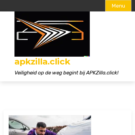
Menu
Naar
de
inhoud
gaan
apkzilla.click
Veiligheid op de weg begint bij APKZilla.click!