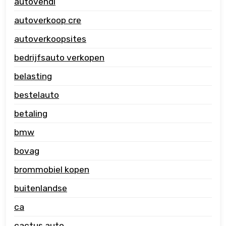
autovendi
autoverkoop cre
autoverkoopsites
bedrijfsauto verkopen
belasting
bestelauto
betaling
bmw
bovag
brommobiel kopen
buitenlandse
ca
cactus auto