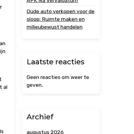
APK Na Vervaldatum
r
Oude auto verkopen voor de
sloop: Ruimte maken en
milieubewust handelen
van
ijn
Laatste reacties
Geen reacties om weer te
t
geven.
t al
Archief
ls
augustus 2026