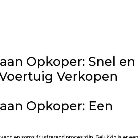
aan Opkoper: Snel en
 Voertuig Verkopen
 aan Opkoper: Een
vend en soms frustrerend proces zijn. Gelukkig is er ee