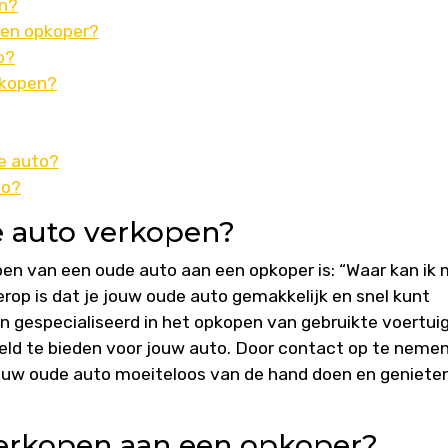
en?
een opkoper?
o?
rkopen?
je auto?
to?
e auto verkopen?
en van een oude auto aan een opkoper is: “Waar kan ik 
op is dat je jouw oude auto gemakkelijk en snel kunt
n gespecialiseerd in het opkopen van gebruikte voertui
geld te bieden voor jouw auto. Door contact op te neme
ouw oude auto moeiteloos van de hand doen en geniete
verkopen aan een opkoper?