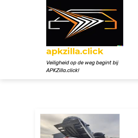
Naar
de
inhoud
gaan
apkzilla.click
Veiligheid op de weg begint bij
APKZilla.click!