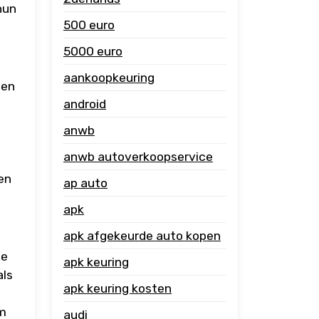
hun
500 euro
5000 euro
aankoopkeuring
een
android
anwb
anwb autoverkoopservice
en
ap auto
apk
apk afgekeurde auto kopen
te
apk keuring
als
apk keuring kosten
om
audi