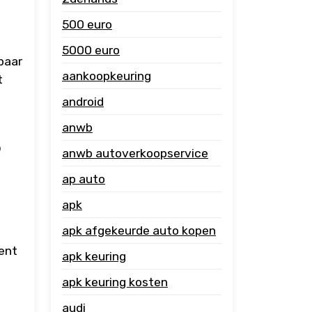
500 euro
5000 euro
baar
aankoopkeuring
t
android
anwb
p
anwb autoverkoopservice
ap auto
apk
apk afgekeurde auto kopen
ment
apk keuring
apk keuring kosten
audi