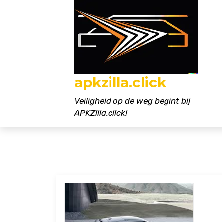
Naar
de
inhoud
gaan
apkzilla.click
Veiligheid op de weg begint bij
APKZilla.click!