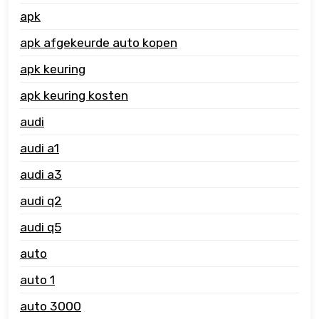
apk
apk afgekeurde auto kopen
apk keuring
apk keuring kosten
audi
audi a1
audi a3
audi q2
audi q5
auto
auto 1
auto 3000