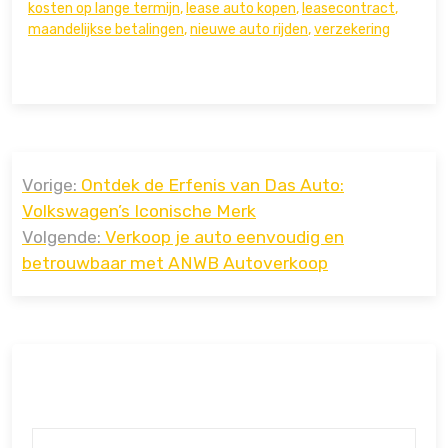
kosten op lange termijn
,
lease auto kopen
,
leasecontract
,
maandelijkse betalingen
,
nieuwe auto rijden
,
verzekering
Bericht
Vorige:
Ontdek de Erfenis van Das Auto:
navigatie
Volkswagen’s Iconische Merk
Volgende:
Verkoop je auto eenvoudig en
betrouwbaar met ANWB Autoverkoop