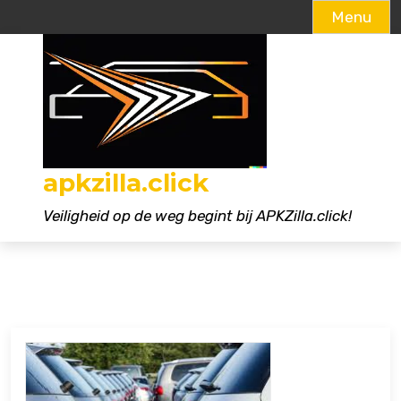
Menu
Naar
de
inhoud
gaan
apkzilla.click
Veiligheid op de weg begint bij APKZilla.click!