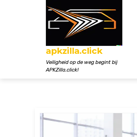
Naar
de
inhoud
gaan
apkzilla.click
Veiligheid op de weg begint bij
APKZilla.click!