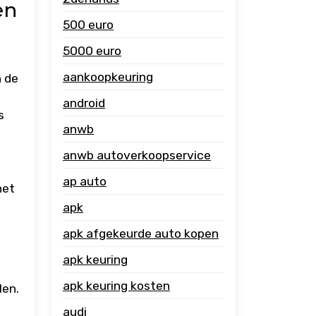
en
500 euro
5000 euro
aankoopkeuring
n de
android
s
anwb
anwb autoverkoopservice
ap auto
het
apk
apk afgekeurde auto kopen
apk keuring
apk keuring kosten
len.
audi