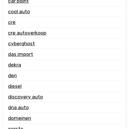
car point
cool auto
cre
cre autoverkoop
cyberghost
das import
dekra
den
diesel
discovery auto
dna auto
domeinen
eerste