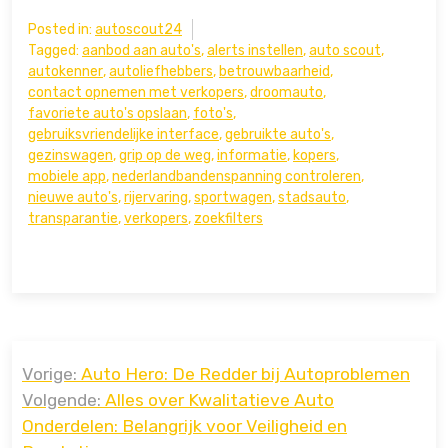
Posted in:
autoscout24
Tagged:
aanbod aan auto's
,
alerts instellen
,
auto scout
,
autokenner
,
autoliefhebbers
,
betrouwbaarheid
,
contact opnemen met verkopers
,
droomauto
,
favoriete auto's opslaan
,
foto's
,
gebruiksvriendelijke interface
,
gebruikte auto's
,
gezinswagen
,
grip op de weg
,
informatie
,
kopers
,
mobiele app
,
nederlandbandenspanning controleren
,
nieuwe auto's
,
rijervaring
,
sportwagen
,
stadsauto
,
transparantie
,
verkopers
,
zoekfilters
Bericht
Vorige:
Auto Hero: De Redder bij Autoproblemen
navigatie
Volgende:
Alles over Kwalitatieve Auto
Onderdelen: Belangrijk voor Veiligheid en