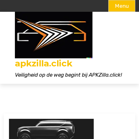
Menu
Naar
de
inhoud
gaan
apkzilla.click
Veiligheid op de weg begint bij APKZilla.click!