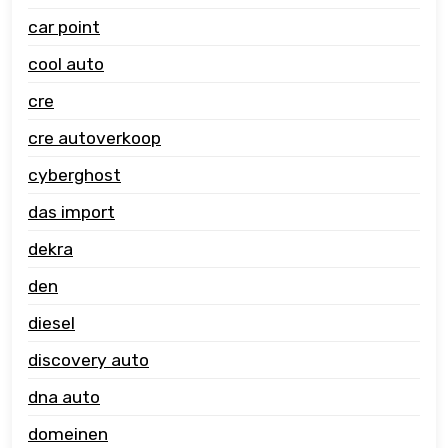
car point
cool auto
cre
cre autoverkoop
cyberghost
das import
dekra
den
diesel
discovery auto
dna auto
domeinen