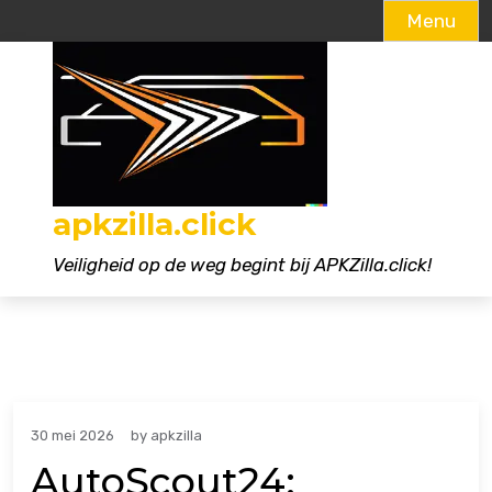
Menu
Naar
de
inhoud
gaan
apkzilla.click
Veiligheid op de weg begint bij APKZilla.click!
30 mei 2026
by
apkzilla
AutoScout24: