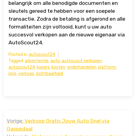
belangrijk om alle benodigde documenten en
sleutels gereed te hebben voor een soepele
transactie. Zodra de betaling is afgerond en alle
formaliteiten zijn voltooid, kunt u uw auto
succesvol verkopen aan de nieuwe eigenaar via
AutoScout24.
Posted in:
autoscout24
Tagged:
advertentie
,
auto
,
autoscout verkopen
,
autoscout24
,
kopers
,
kosten
,
onderhandelen
,
platform
,
prijs
,
verkoop
,
zichtbaarheid
Bericht
Vorige:
Verkoop Gratis Jouw Auto Snel via
navigatie
Gaspedaal