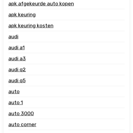
apk afgekeurde auto kopen
apk keuring
apk keuring kosten
audi
audi a1
audi a3
audi q2
audi q5
auto
auto 1
auto 3000
auto corner