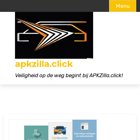
Menu
Naar
de
inhoud
gaan
apkzilla.click
Veiligheid op de weg begint bij APKZilla.click!