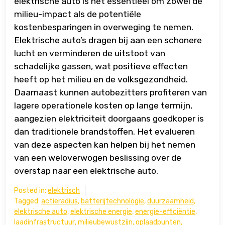
elektrische auto is het essentieel om zowel de
milieu-impact als de potentiële
kostenbesparingen in overweging te nemen.
Elektrische auto’s dragen bij aan een schonere
lucht en verminderen de uitstoot van
schadelijke gassen, wat positieve effecten
heeft op het milieu en de volksgezondheid.
Daarnaast kunnen autobezitters profiteren van
lagere operationele kosten op lange termijn,
aangezien elektriciteit doorgaans goedkoper is
dan traditionele brandstoffen. Het evalueren
van deze aspecten kan helpen bij het nemen
van een weloverwogen beslissing over de
overstap naar een elektrische auto.
Posted in:
elektrisch
Tagged:
actieradius
,
batterijtechnologie
,
duurzaamheid
,
elektrische auto
,
elektrische energie
,
energie-efficiëntie
,
laadinfrastructuur
,
milieubewustzijn
,
oplaadpunten
,