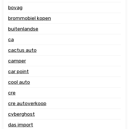
bovag
brommobiel kopen
buitenlandse
ca
cactus auto
camper
car point
cool auto
cre
cre autoverkoop
cyberghost
das import