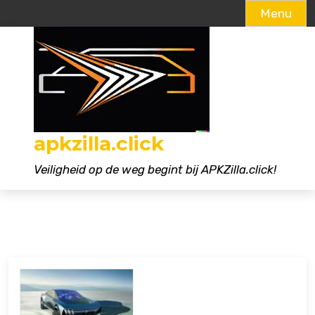
Menu
Naar
de
inhoud
gaan
apkzilla.click
Veiligheid op de weg begint bij APKZilla.click!