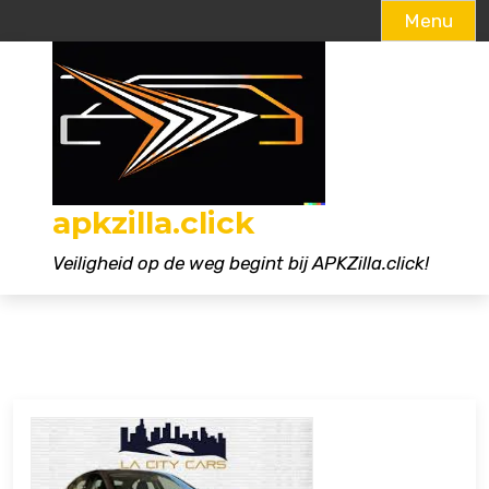
Menu
Naar
de
inhoud
gaan
apkzilla.click
Veiligheid op de weg begint bij APKZilla.click!