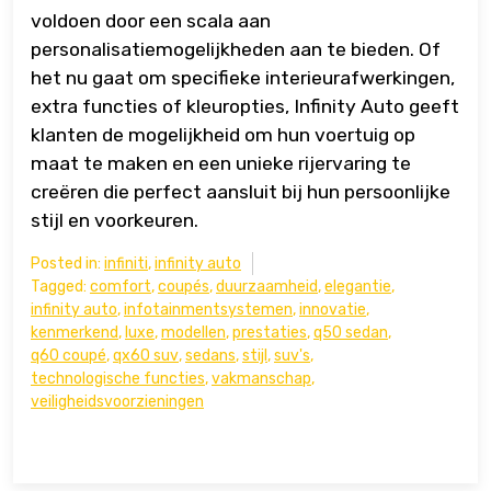
voldoen door een scala aan
personalisatiemogelijkheden aan te bieden. Of
het nu gaat om specifieke interieurafwerkingen,
extra functies of kleuropties, Infinity Auto geeft
klanten de mogelijkheid om hun voertuig op
maat te maken en een unieke rijervaring te
creëren die perfect aansluit bij hun persoonlijke
stijl en voorkeuren.
Posted in:
infiniti
,
infinity auto
Tagged:
comfort
,
coupés
,
duurzaamheid
,
elegantie
,
infinity auto
,
infotainmentsystemen
,
innovatie
,
kenmerkend
,
luxe
,
modellen
,
prestaties
,
q50 sedan
,
q60 coupé
,
qx60 suv
,
sedans
,
stijl
,
suv's
,
technologische functies
,
vakmanschap
,
veiligheidsvoorzieningen