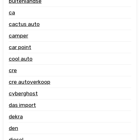
buitenlandse
ca
cactus auto
camper
car point
cool auto
cre
cre autoverkoop
cyberghost
das import
dekra
den
diesel