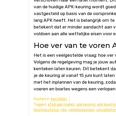
van de huidige APK-keuring wordt goed
vastgesteld op basis van de oorspronkel
lang APK heeft. Het is belangrijk om t
betekent dat er minder aandacht aan v
voldoen aan alle wettelijke eisen voor e
Hoe ver van te voren
Het is een veelgestelde vraag: hoe ver
Volgens de regelgeving mag je jouw a
kenteken laten keuren. Dit betekent da
je de keuring al vanaf 15 juni kunt late
met het inplannen van de keuring, zodat
voeren en boetes wegens een verlopen
Posted in:
kenteken
Tagged:
afspraak maken
,
apk keuring
,
apk keurin
keuringsstatus
,
rdw
,
veiligheidseisen
,
vervaldatu