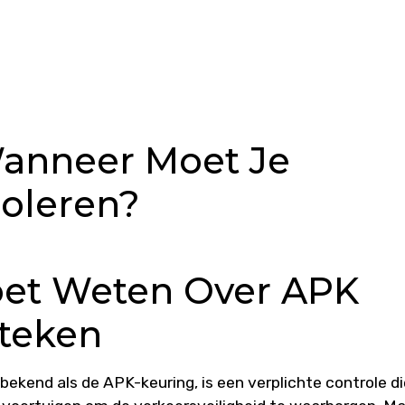
Wanneer Moet Je
oleren?
oet Weten Over APK
teken
ekend als de APK-keuring, is een verplichte controle di