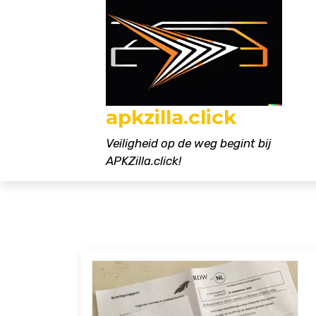
Naar
de
inhoud
gaan
apkzilla.click
Veiligheid op de weg begint bij
APKZilla.click!