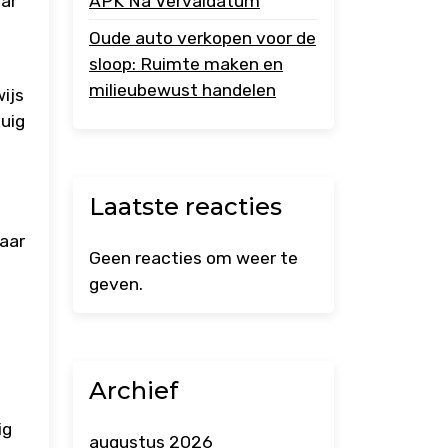
ar
APK Na Vervaldatum
Oude auto verkopen voor de
sloop: Ruimte maken en
milieubewust handelen
ijs
tuig
Laatste reacties
jaar
Geen reacties om weer te
geven.
g
Archief
ig
augustus 2026