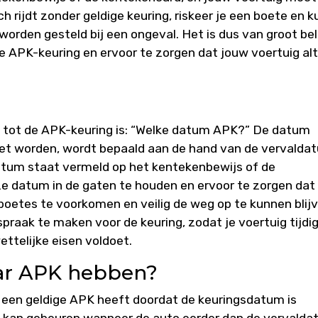
h rijdt zonder geldige keuring, riskeer je een boete en k
 worden gesteld bij een ongeval. Het is dus van groot be
e APK-keuring en ervoor te zorgen dat jouw voertuig alt
 tot de APK-keuring is: “Welke datum APK?” De datum
t worden, wordt bepaald aan de hand van de vervalda
atum staat vermeld op het kentekenbewijs of de
e datum in de gaten te houden en ervoor te zorgen dat 
boetes te voorkomen en veilig de weg op te kunnen blij
praak te maken voor de keuring, zodat je voertuig tijdi
ttelijke eisen voldoet.
aar APK hebben?
ng een geldige APK heeft doordat de keuringsdatum is
t kan gebeuren wanneer de auto eerder dan de vervald