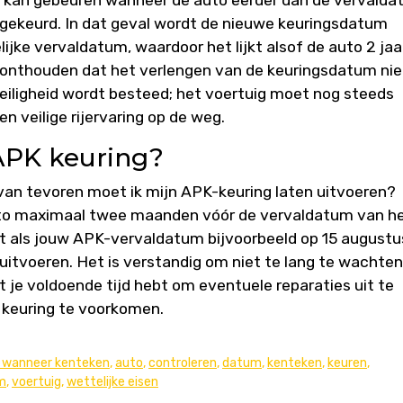
gekeurd. In dat geval wordt de nieuwe keuringsdatum
ijke vervaldatum, waardoor het lijkt alsof de auto 2 jaa
e onthouden dat het verlengen van de keuringsdatum nie
eiligheid wordt besteed; het voertuig moet nog steeds
en veilige rijervaring op de weg.
 APK keuring?
 van tevoren moet ik mijn APK-keuring laten uitvoeren?
uto maximaal twee maanden vóór de vervaldatum van h
t als jouw APK-vervaldatum bijvoorbeeld op 15 augustus
n uitvoeren. Het is verstandig om niet te lang te wachten
 je voldoende tijd hebt om eventuele reparaties uit te
 keuring te voorkomen.
g wanneer kenteken
,
auto
,
controleren
,
datum
,
kenteken
,
keuren
,
m
,
voertuig
,
wettelijke eisen