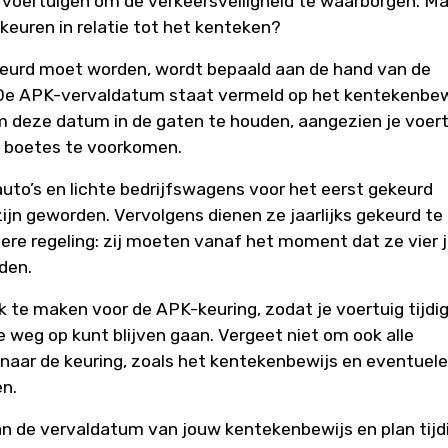
voertuigen om de verkeersveiligheid te waarborgen. Ma
 keuren in relatie tot het kenteken?
urd moet worden, wordt bepaald aan de hand van de
De APK-vervaldatum staat vermeld op het kentekenbew
om deze datum in de gaten te houden, aangezien je voer
 boetes te voorkomen.
to’s en lichte bedrijfswagens voor het eerst gekeurd
ijn geworden. Vervolgens dienen ze jaarlijks gekeurd te
dere regeling: zij moeten vanaf het moment dat ze vier 
den.
ak te maken voor de APK-keuring, zodat je voertuig tijdi
e weg op kunt blijven gaan. Vergeet niet om ook alle
ar de keuring, zoals het kentekenbewijs en eventuele
en.
an de vervaldatum van jouw kentekenbewijs en plan tijd