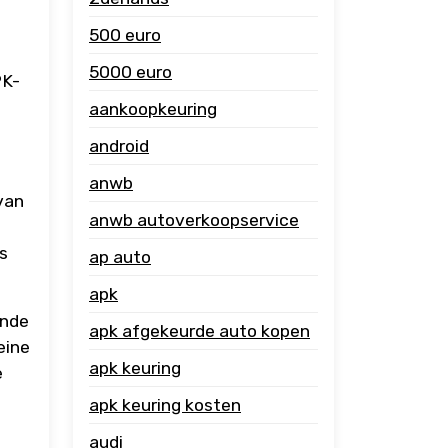
500 euro
5000 euro
PK-
aankoopkeuring
android
anwb
van
anwb autoverkoopservice
ls
ap auto
apk
ende
apk afgekeurde auto kopen
eine
apk keuring
e
apk keuring kosten
audi