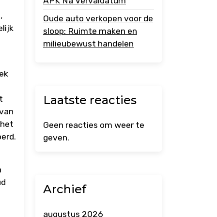
APK Na Vervaldatum
,
Oude auto verkopen voor de
lijk
sloop: Ruimte maken en
milieubewust handelen
oek
Laatste reacties
t
 van
 het
Geen reacties om weer te
erd.
geven.
n
ud
Archief
augustus 2026