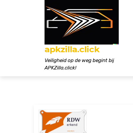
Naar
de
inhoud
gaan
apkzilla.click
Veiligheid op de weg begint bij
APKZilla.click!