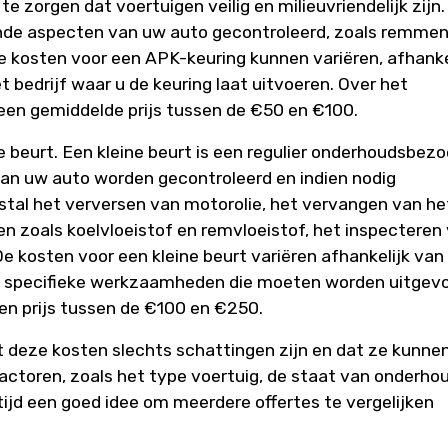
te zorgen dat voertuigen veilig en milieuvriendelijk zijn.
ende aspecten van uw auto gecontroleerd, zoals remmen
De kosten voor een APK-keuring kunnen variëren, afhanke
t bedrijf waar u de keuring laat uitvoeren. Over het
en gemiddelde prijs tussen de €50 en €100.
e beurt. Een kleine beurt is een regulier onderhoudsbez
van uw auto worden gecontroleerd en indien nodig
stal het verversen van motorolie, het vervangen van he
ffen zoals koelvloeistof en remvloeistof, het inspecteren
 kosten voor een kleine beurt variëren afhankelijk van
e specifieke werkzaamheden die moeten worden uitgevo
en prijs tussen de €100 en €250.
t deze kosten slechts schattingen zijn en dat ze kunne
factoren, zoals het type voertuig, de staat van onderho
ltijd een goed idee om meerdere offertes te vergelijken