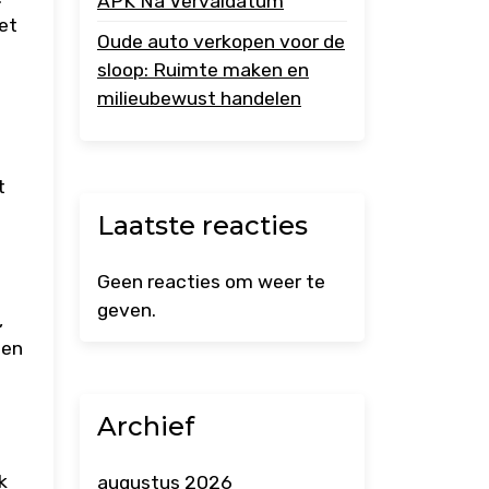
APK Na Vervaldatum
et
Oude auto verkopen voor de
sloop: Ruimte maken en
milieubewust handelen
t
Laatste reacties
Geen reacties om weer te
geven.
,
 en
Archief
k
augustus 2026