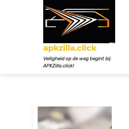
Naar
de
inhoud
gaan
apkzilla.click
Veiligheid op de weg begint bij
APKZilla.click!