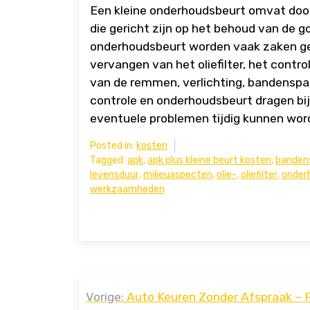
Een kleine onderhoudsbeurt omvat doo
die gericht zijn op het behoud van de g
onderhoudsbeurt worden vaak zaken gec
vervangen van het oliefilter, het contro
van de remmen, verlichting, bandenspa
controle en onderhoudsbeurt dragen bij 
eventuele problemen tijdig kunnen wor
Posted in:
kosten
Tagged:
apk
,
apk plus kleine beurt kosten
,
banden
levensduur
,
milieuaspecten
,
olie-
,
oliefilter
,
onder
werkzaamheden
Bericht
Vorige:
Auto Keuren Zonder Afspraak – F