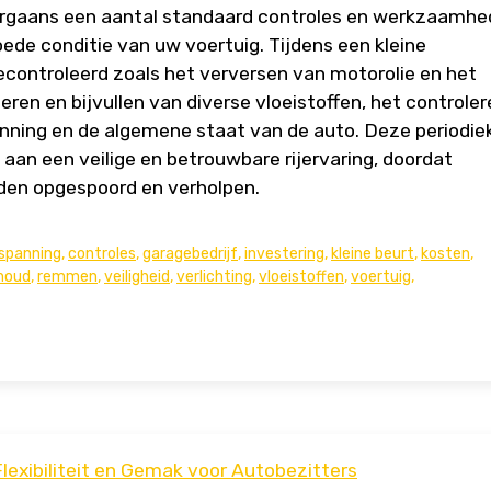
rgaans een aantal standaard controles en werkzaamh
oede conditie van uw voertuig. Tijdens een kleine
ontroleerd zoals het verversen van motorolie en het
leren en bijvullen van diverse vloeistoffen, het controle
nning en de algemene staat van de auto. Deze periodie
aan een veilige en betrouwbare rijervaring, doordat
den opgespoord en verholpen.
spanning
,
controles
,
garagebedrijf
,
investering
,
kleine beurt
,
kosten
,
houd
,
remmen
,
veiligheid
,
verlichting
,
vloeistoffen
,
voertuig
,
lexibiliteit en Gemak voor Autobezitters