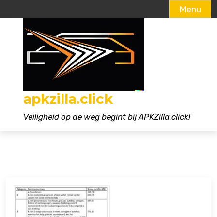
Menu
Naar
de
inhoud
gaan
apkzilla.click
Veiligheid op de weg begint bij APKZilla.click!