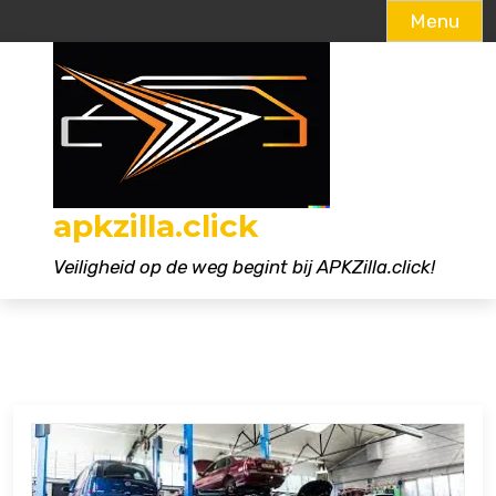
Menu
Naar
de
inhoud
gaan
apkzilla.click
Veiligheid op de weg begint bij APKZilla.click!