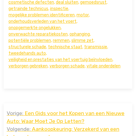
cosmetische defecten
,
deal sluiten
,
gemoedsrust
,
getrainde technicus
,
inspectie
,
mogelijke problemen identificeren
,
motor
,
onderhoudsverleden van het voert
,
onopgemerkte ongelukken
,
onverwachte reparatiekosten
,
ophanging
,
potentiële problemen
,
remmen
,
slimme zet
,
structurele schade
,
technische staat
,
transmissie
,
tweedehands auto
,
veiligheid en prestaties van het voertuig beïnvloeden
,
verborgen gebreken
,
verborgen schade
,
vitale onderdelen
Bericht
Vorige:
Een Gids voor het Kopen van een Nieuwe
navigatie
Auto: Waar Moet Je Op Letten?
Volgende:
Aankoopkeuring: Verzekerd van een