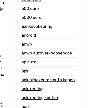
dat
500 euro
je
5000 euro
aankoopkeuring
android
anwb
anwb autoverkoopservice
te
ap auto
a
r
apk
 na
apk afgekeurde auto kopen
apk keuring
apk keuring kosten
t
audi