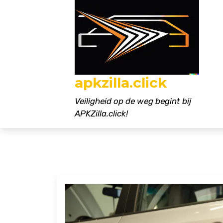
Naar
de
inhoud
gaan
apkzilla.click
Veiligheid op de weg begint bij
APKZilla.click!