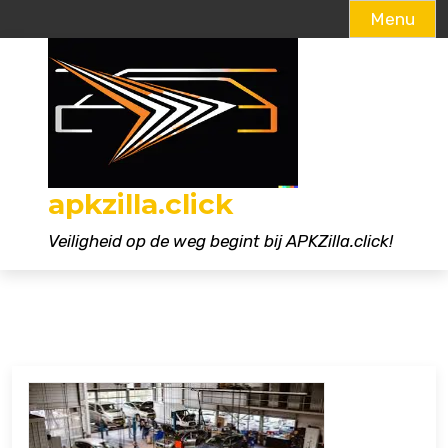
Menu
Naar
de
inhoud
gaan
apkzilla.click
Veiligheid op de weg begint bij APKZilla.click!