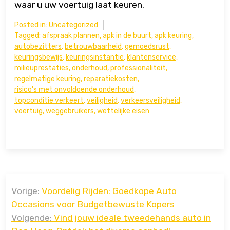
waar u uw voertuig laat keuren.
Posted in:
Uncategorized
Tagged:
afspraak plannen
,
apk in de buurt
,
apk keuring
,
autobezitters
,
betrouwbaarheid
,
gemoedsrust
,
keuringsbewijs
,
keuringsinstantie
,
klantenservice
,
milieuprestaties
,
onderhoud
,
professionaliteit
,
regelmatige keuring
,
reparatiekosten
,
risico's met onvoldoende onderhoud
,
topconditie verkeert
,
veiligheid
,
verkeersveiligheid
,
voertuig
,
weggebruikers
,
wettelijke eisen
Bericht
Vorige:
Voordelig Rijden: Goedkope Auto
navigatie
Occasions voor Budgetbewuste Kopers
Volgende:
Vind jouw ideale tweedehands auto in