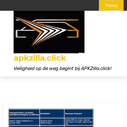
Menu
Naar
de
inhoud
gaan
apkzilla.click
Veiligheid op de weg begint bij APKZilla.click!