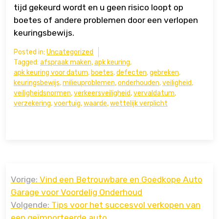
tijd gekeurd wordt en u geen risico loopt op
boetes of andere problemen door een verlopen
keuringsbewijs.
Posted in:
Uncategorized
Tagged:
afspraak maken
,
apk keuring
,
apk keuring voor datum
,
boetes
,
defecten
,
gebreken
,
keuringsbewijs
,
milieuproblemen
,
onderhouden
,
veiligheid
,
veiligheidsnormen
,
verkeersveiligheid
,
vervaldatum
,
verzekering
,
voertuig
,
waarde
,
wettelijk verplicht
Bericht
Vorige:
Vind een Betrouwbare en Goedkope Auto
navigatie
Garage voor Voordelig Onderhoud
Volgende:
Tips voor het succesvol verkopen van
een geïmporteerde auto