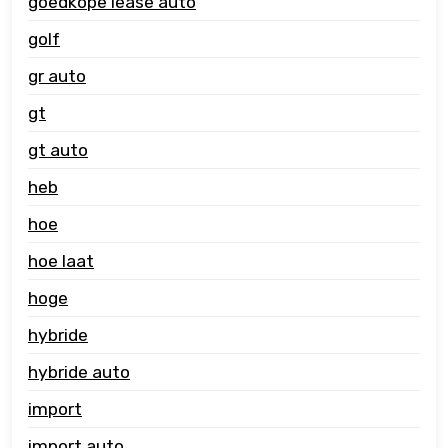
goedkope lease auto
golf
gr auto
gt
gt auto
heb
hoe
hoe laat
hoge
hybride
hybride auto
import
import auto