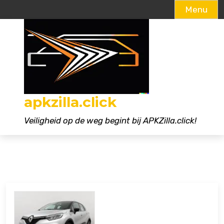
Menu
Naar
de
inhoud
gaan
apkzilla.click
Veiligheid op de weg begint bij APKZilla.click!