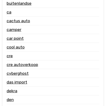
buitenlandse
ca
cactus auto
camper
car point
cool auto
cre
cre autoverkoop
cyberghost
das import
dekra
den