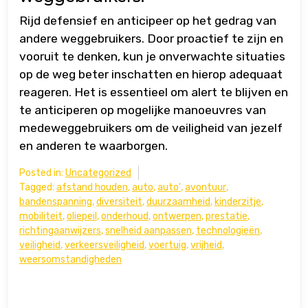
Rijd defensief en anticipeer op het gedrag van
andere weggebruikers. Door proactief te zijn en
vooruit te denken, kun je onverwachte situaties
op de weg beter inschatten en hierop adequaat
reageren. Het is essentieel om alert te blijven en
te anticiperen op mogelijke manoeuvres van
medeweggebruikers om de veiligheid van jezelf
en anderen te waarborgen.
Posted in:
Uncategorized
Tagged:
afstand houden
,
auto
,
auto'
,
avontuur
,
bandenspanning
,
diversiteit
,
duurzaamheid
,
kinderzitje
,
mobiliteit
,
oliepeil
,
onderhoud
,
ontwerpen
,
prestatie
,
richtingaanwijzers
,
snelheid aanpassen
,
technologieën
,
veiligheid
,
verkeersveiligheid
,
voertuig
,
vrijheid
,
weersomstandigheden