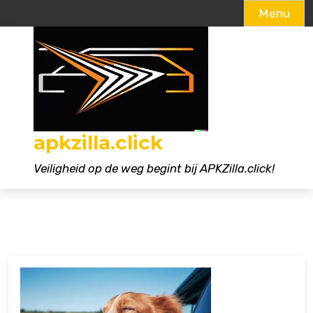
Menu
Naar
de
inhoud
gaan
apkzilla.click
Veiligheid op de weg begint bij APKZilla.click!