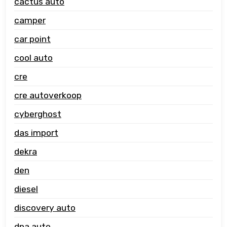
cactus auto
camper
car point
cool auto
cre
cre autoverkoop
cyberghost
das import
dekra
den
diesel
discovery auto
dna auto