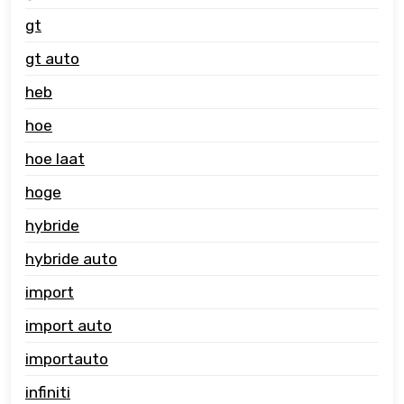
gt
gt auto
heb
hoe
hoe laat
hoge
hybride
hybride auto
import
import auto
importauto
infiniti