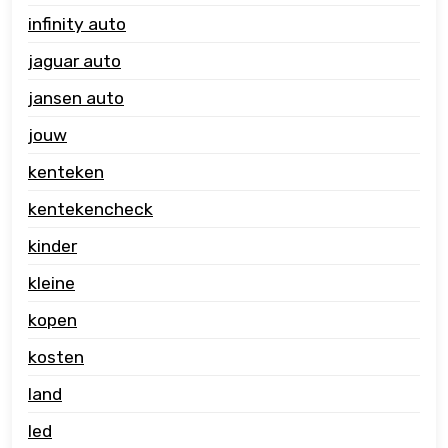
infinity auto
jaguar auto
jansen auto
jouw
kenteken
kentekencheck
kinder
kleine
kopen
kosten
land
led