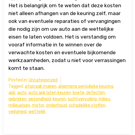
Het is belangrijk om te weten dat deze kosten
niet alleen afhangen van de keuring zelf, maar
ook van eventuele reparaties of vervangingen
die nodig zijn om uw auto aan de wettelijke
eisen te laten voldoen. Het is verstandig om
vooraf informatie in te winnen over de
verwachte kosten en eventuele bijkomende
werkzaamheden, zodat u niet voor verrassingen
komt te staan.
Posted in:
Uncategorized
Tagged:
afspraak maken
,
algemene periodieke keuring
,
apk
,
auto
,
auto apk laten keuren
,
boete
,
defecten
,
gebreken
,
gezondheid
,
keuren
,
luchtvervuiling
,
milieu
,
milieueisen
,
motor
,
onderhoud
,
schadelijke stoffen
,
veiligheid
,
wettelijk