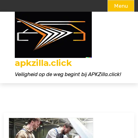
Menu
Naar
de
inhoud
gaan
apkzilla.click
Veiligheid op de weg begint bij APKZilla.click!