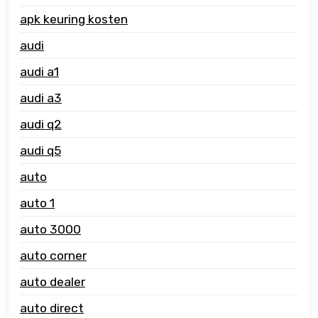
apk keuring kosten
audi
audi a1
audi a3
audi q2
audi q5
auto
auto 1
auto 3000
auto corner
auto dealer
auto direct