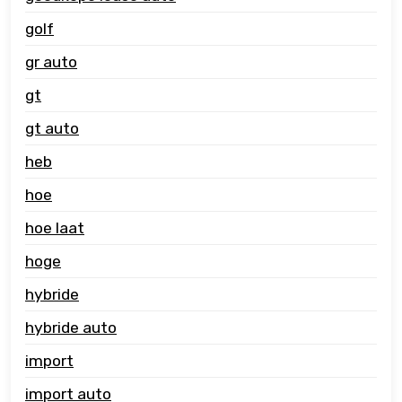
golf
gr auto
gt
gt auto
heb
hoe
hoe laat
hoge
hybride
hybride auto
import
import auto