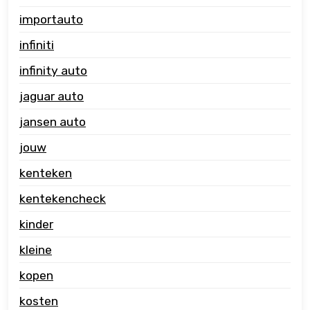
importauto
infiniti
infinity auto
jaguar auto
jansen auto
jouw
kenteken
kentekencheck
kinder
kleine
kopen
kosten