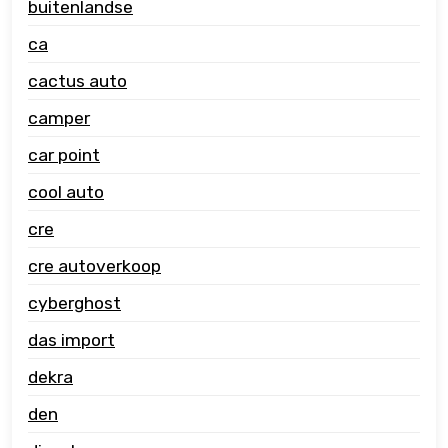
buitenlandse
ca
cactus auto
camper
car point
cool auto
cre
cre autoverkoop
cyberghost
das import
dekra
den