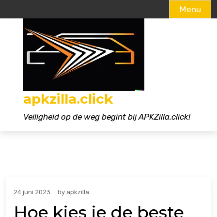
Menu
Naar
de
inhoud
gaan
apkzilla.click
Veiligheid op de weg begint bij APKZilla.click!
24 juni 2023
by
apkzilla
Hoe kies je de beste