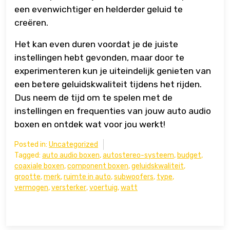
een ​​evenwichtiger en helderder geluid te
creëren.
Het kan even duren voordat je de juiste
instellingen hebt gevonden, maar door te
experimenteren kun je uiteindelijk genieten van
een betere geluidskwaliteit tijdens het rijden.
Dus neem de tijd om te spelen met de
instellingen en frequenties van jouw auto audio
boxen en ontdek wat voor jou werkt!
Posted in:
Uncategorized
Tagged:
auto audio boxen
,
autostereo-systeem
,
budget
,
coaxiale boxen
,
component boxen
,
geluidskwaliteit
,
grootte
,
merk
,
ruimte in auto
,
subwoofers
,
type
,
vermogen
,
versterker
,
voertuig
,
watt