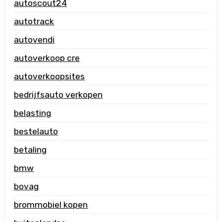
autoscout24
autotrack
autovendi
autoverkoop cre
autoverkoopsites
bedrijfsauto verkopen
belasting
bestelauto
betaling
bmw
bovag
brommobiel kopen