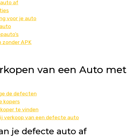
 auto af
ties
ng voor je auto
 auto
opauto’s
en zonder APK
erkopen van een Auto met
ege de defecten
e kopers
koper te vinden
ij verkoop van een defecte auto
n je defecte auto af