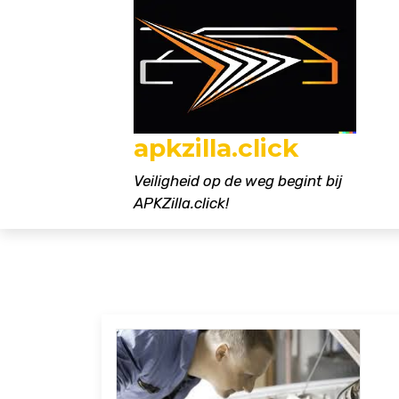
Naar
de
inhoud
gaan
apkzilla.click
Veiligheid op de weg begint bij
APKZilla.click!