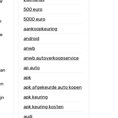
ng
500 euro
5000 euro
u
aankoopkeuring
re
android
anwb
anwb autoverkoopservice
ap auto
van
apk
en
apk afgekeurde auto kopen
apk keuring
jn
apk keuring kosten
audi