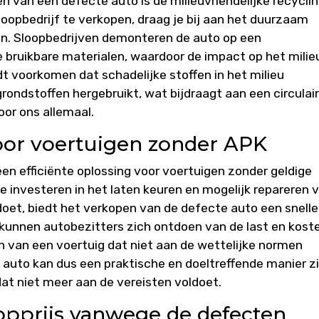
n van een defecte auto is de milieuvriendelijke recycli
loopbedrijf te verkopen, draag je bij aan het duurzaam
en. Sloopbedrijven demonteren de auto op een
e bruikbare materialen, waardoor de impact op het milie
 voorkomen dat schadelijke stoffen in het milieu
ndstoffen hergebruikt, wat bijdraagt aan een circulai
or ons allemaal.
voor voertuigen zonder APK
en efficiënte oplossing voor voertuigen zonder geldige
te investeren in het laten keuren en mogelijk repareren 
doet, biedt het verkopen van de defecte auto een snelle
 kunnen autobezitters zich ontdoen van de last en kost
 van een voertuig dat niet aan de wettelijke normen
auto kan dus een praktische en doeltreffende manier zi
at niet meer aan de vereisten voldoet.
opprijs vanwege de defecten