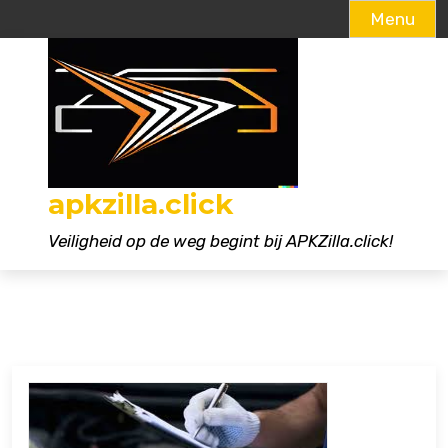
Menu
Naar
de
inhoud
gaan
apkzilla.click
Veiligheid op de weg begint bij APKZilla.click!