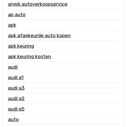
anwb autoverkoopservice
ap auto
apk
apk afgekeurde auto kopen
apk keuring
apk keuring kosten
audi
audi a1
audi a3
audi q2
audi q5
auto