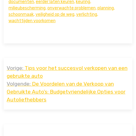
documenten
,
eerder laten keuren
,
keuring
,
milieubescherming
,
onverwachte problemen
,
planning
,
schoonmaak
,
veiligheid op de weg
,
verlichting
,
wachttijden voorkomen
Bericht
Vorige:
Tips voor het succesvol verkopen van een
navigatie
gebruikte auto
Volgende:
De Voordelen van de Verkoop van
Gebruikte Auto’s: Budgetvriendelijke Opties voor
Autoliefhebbers