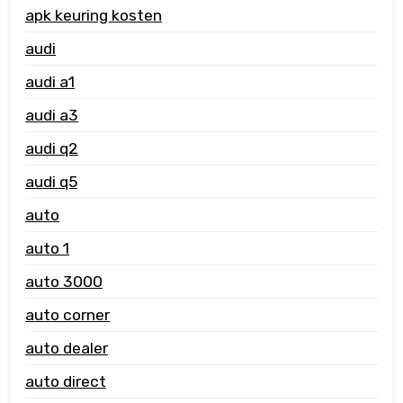
apk keuring kosten
audi
audi a1
audi a3
audi q2
audi q5
auto
auto 1
auto 3000
auto corner
auto dealer
auto direct