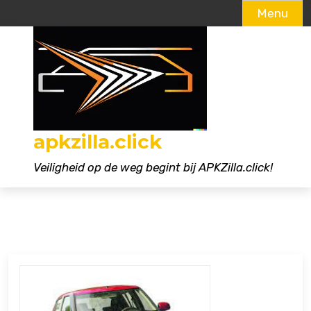
Menu
Naar
de
inhoud
gaan
apkzilla.click
Veiligheid op de weg begint bij APKZilla.click!