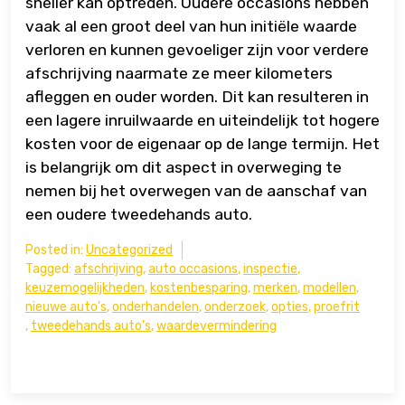
sneller kan optreden. Oudere occasions hebben
vaak al een groot deel van hun initiële waarde
verloren en kunnen gevoeliger zijn voor verdere
afschrijving naarmate ze meer kilometers
afleggen en ouder worden. Dit kan resulteren in
een lagere inruilwaarde en uiteindelijk tot hogere
kosten voor de eigenaar op de lange termijn. Het
is belangrijk om dit aspect in overweging te
nemen bij het overwegen van de aanschaf van
een oudere tweedehands auto.
Posted in:
Uncategorized
Tagged:
afschrijving
,
auto occasions
,
inspectie
,
keuzemogelijkheden
,
kostenbesparing
,
merken
,
modellen
,
nieuwe auto's
,
onderhandelen
,
onderzoek
,
opties
,
proefrit
,
tweedehands auto's
,
waardevermindering