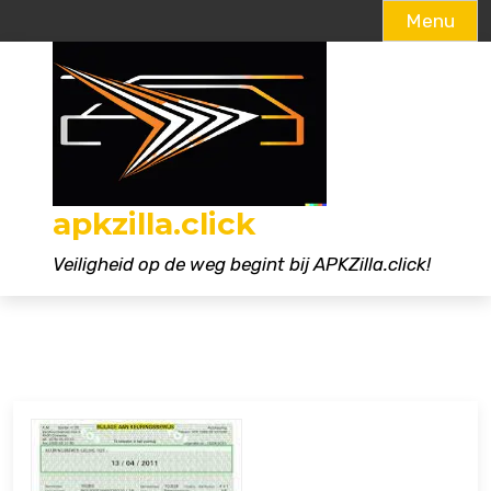
Menu
Naar
de
inhoud
gaan
apkzilla.click
Veiligheid op de weg begint bij APKZilla.click!