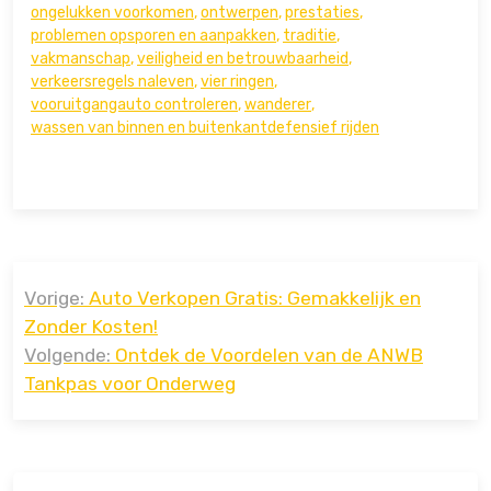
ongelukken voorkomen
,
ontwerpen
,
prestaties
,
problemen opsporen en aanpakken
,
traditie
,
vakmanschap
,
veiligheid en betrouwbaarheid
,
verkeersregels naleven
,
vier ringen
,
vooruitgangauto controleren
,
wanderer
,
wassen van binnen en buitenkantdefensief rijden
Bericht
Vorige:
Auto Verkopen Gratis: Gemakkelijk en
navigatie
Zonder Kosten!
Volgende:
Ontdek de Voordelen van de ANWB
Tankpas voor Onderweg