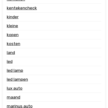
kentekencheck
kinder
kleine
kopen
kosten
land
led
led lamp
led lampen
lux auto
maand
marinus auto