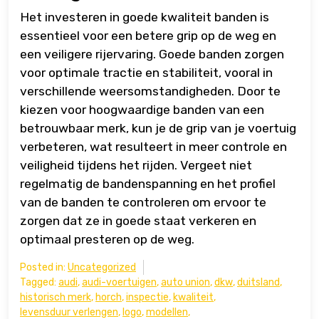
Het investeren in goede kwaliteit banden is
essentieel voor een betere grip op de weg en
een veiligere rijervaring. Goede banden zorgen
voor optimale tractie en stabiliteit, vooral in
verschillende weersomstandigheden. Door te
kiezen voor hoogwaardige banden van een
betrouwbaar merk, kun je de grip van je voertuig
verbeteren, wat resulteert in meer controle en
veiligheid tijdens het rijden. Vergeet niet
regelmatig de bandenspanning en het profiel
van de banden te controleren om ervoor te
zorgen dat ze in goede staat verkeren en
optimaal presteren op de weg.
Posted in:
Uncategorized
Tagged:
audi
,
audi-voertuigen
,
auto union
,
dkw
,
duitsland
,
historisch merk
,
horch
,
inspectie
,
kwaliteit
,
levensduur verlengen
,
logo
,
modellen
,