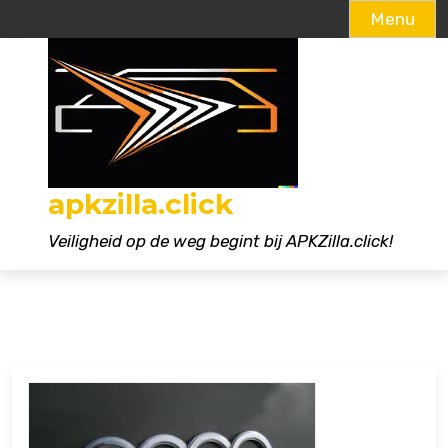
Menu
Naar
de
inhoud
gaan
apkzilla.click
Veiligheid op de weg begint bij APKZilla.click!