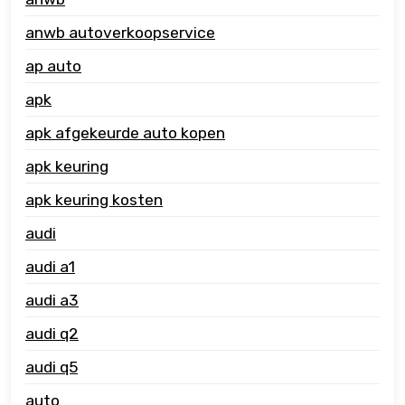
anwb autoverkoopservice
ap auto
apk
apk afgekeurde auto kopen
apk keuring
apk keuring kosten
audi
audi a1
audi a3
audi q2
audi q5
auto